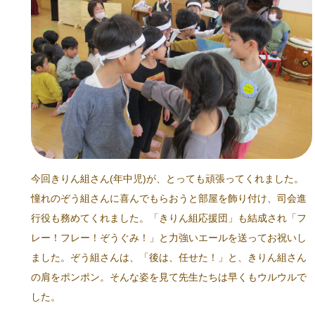
今回きりん組さん(年中児)が、とっても頑張ってくれました。
憧れのぞう組さんに喜んでもらおうと部屋を飾り付け、司会進
行役も務めてくれました。「きりん組応援団」も結成され「フ
レー！フレー！ぞうぐみ！」と力強いエールを送ってお祝いし
ました。ぞう組さんは、「後は、任せた！」と、きりん組さん
の肩をポンポン。そんな姿を見て先生たちは早くもウルウルで
した。